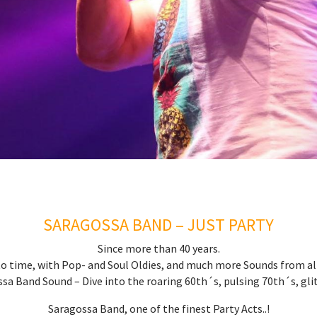
SARAGOSSA BAND – JUST PARTY
Since more than 40 years.
to time, with Pop- and Soul Oldies, and much more Sounds from all 
sa Band Sound – Dive into the roaring 60th´s, pulsing 70th´s, gli
Saragossa Band, one of the finest Party Acts..!