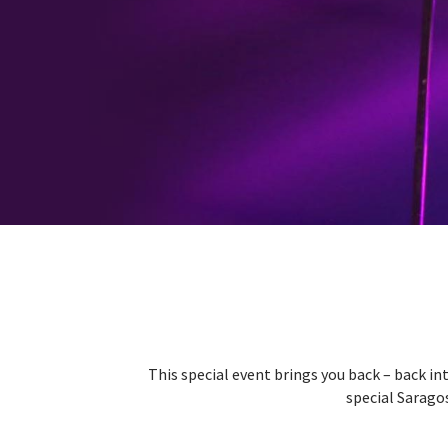
This special event brings you back – back in
special Saragos